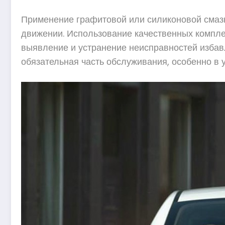
Применение графитовой или силиконовой смазк
движении. Использование качественных компле
выявление и устранение неисправностей избав
обязательная часть обслуживания, особенно в 