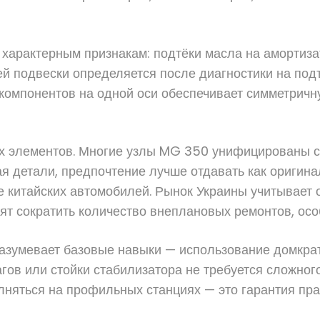
 характерным признакам: подтёки масла на амортиз
й подвески определяется после диагностики на под
компонентов на одной оси обеспечивает симметричн
 элементов. Многие узлы MG 350 унифицированы с 
я детали, предпочтение лучше отдавать как оригина
е китайских автомобилей. Рынок Украины учитывает 
 сократить количество внеплановых ремонтов, особе
азумевает базовые навыки — использование домкрат
гов или стойки стабилизатора не требуется сложног
няться на профильных станциях — это гарантия пра