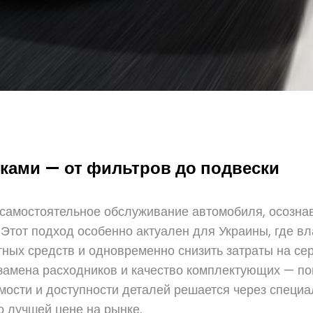
ками — от фильтров до подвески
амостоятельное обслуживание автомобиля, осознав
Этот подход особенно актуален для Украины, где вл
тных средств и одновременно снизить затраты на с
замена расходников и качество комплектующих — п
мости и доступности деталей решается через специа
 лучшей цене на рынке.